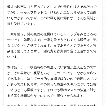
最近の映画は（と言ってもどこまでが最近かは人それぞれで
すが）、何かとプロットに一ひねりか二ひねりがあって面白
いものが多いですが、この映画も例に漏れず、そんな展開が
待ち受けています。
一家を襲う、謎の集団の仕掛けているトラップもみどころの
一つです。執拗なまでに一家を殺そうとしてくる様子は、流
石にゾクゾクさせてくれます。女であろうと男であろうと容
赦無く襲ってきますし、隠れ方も古典的で逆に王道すぎで怖
いです。
本作品、ホラー映画特有の馬鹿っぽい女性が主人公なのです
が、その容赦ない反撃もみどころの一つです。なかなか痛快
である上に、決して一方的な展開ではないので適度にスリル
があって楽しめます。その育った境遇やスキルについては突
っ込みどころ満載ですが、それでも動物マスクの強盗に対す
る勇気や機転はかなりのもので、感心させられます。
何点を言えば、邦題がダサい点ですかね。原題そのままの方