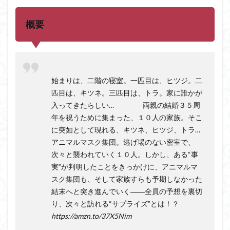
概要
始まりは、二階の寝室。一匹目は、ヒツジ。二
匹目は、キツネ。三匹目は、トラ。家に誰かが
入ってきたらしい… 両親の結婚３５周
年を祝うために集まった、１０人の家族。そこ
に突如として現れる、キツネ、ヒツジ、トラ…
アニマルマスク集団。逃げ場のない密室で、
次々と襲われていく１０人。しかし、ある“事
実”が判明したことをきっかけに、アニマルマ
スク集団も、そして家族すらも予期しなかった
結末へと突き進んでいく――全員の予想を裏切
り、次々と訪れる“サプライズ”とは！？
https://amzn.to/37X5Nim