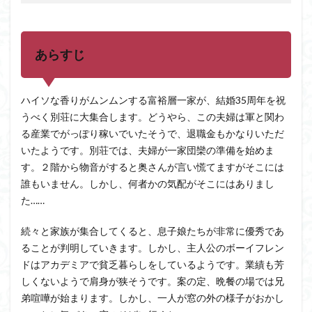
あらすじ
ハイソな香りがムンムンする富裕層一家が、結婚35周年を祝
うべく別荘に大集合します。どうやら、この夫婦は軍と関わ
る産業でがっぽり稼いでいたそうで、退職金もかなりいただ
いたようです。別荘では、夫婦が一家団欒の準備を始めま
す。２階から物音がすると奥さんが言い慌てますがそこには
誰もいません。しかし、何者かの気配がそこにはありまし
た……
続々と家族が集合してくると、息子娘たちが非常に優秀であ
ることが判明していきます。しかし、主人公のボーイフレン
ドはアカデミアで貧乏暮らしをしているようです。業績も芳
しくないようで肩身が狭そうです。案の定、晩餐の場では兄
弟喧嘩が始まります。しかし、一人が窓の外の様子がおかし